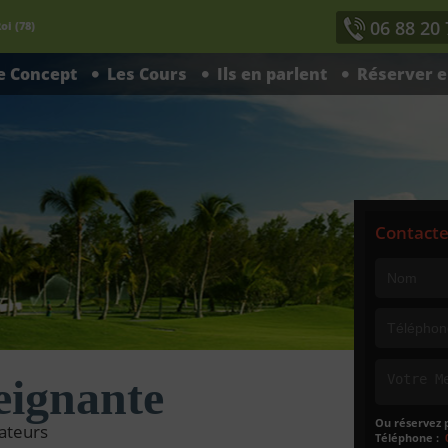
06 88 20 
oi (78)
e Concept
Les Cours
Ils en parlent
Réserver e
Contacte
eignante
Ou réservez 
mateurs
Téléphone :