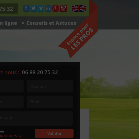
75 32
n ligne
Conseils et Astuces
z-nous :
06 88 20 75 32
par
06 88 20 75 32