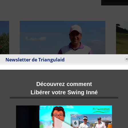
Newsletter de Triangulaid
Stéphane Bachoz
Olga 
Pro PGA France responsable de l’enseignement
Membr
TRIANGULAID® à Noisy-le-Roi (78).
FlowMo
Puttin
Découvrez comment
Libérer votre Swing Inné
En savoir plus
En sa