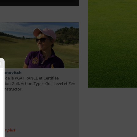
Leonovitch
e de la PGA FRANCE et Certifiée
tion Golf, Action-Types Golf Level et Zen
g Instructor.
voir plus