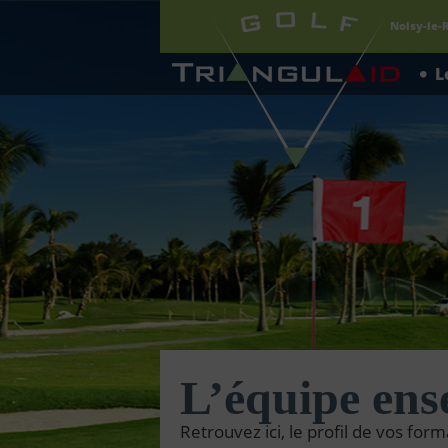
Triangulaid
Noisy-le-R
L
L’équipe ens
Retrouvez ici, le profil de vos for