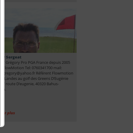
ry Sergeat
AT Grégory Pro PGA France depuis 2005
ié FlowMotion Tel: 0760341700 mail:
at.gregory@yahoo.fr Référent Flowmotion
es Landes au golf des Greens D’Eugénie
687 route D’eugenie, 40320 Bahus-
ran.
voir plus