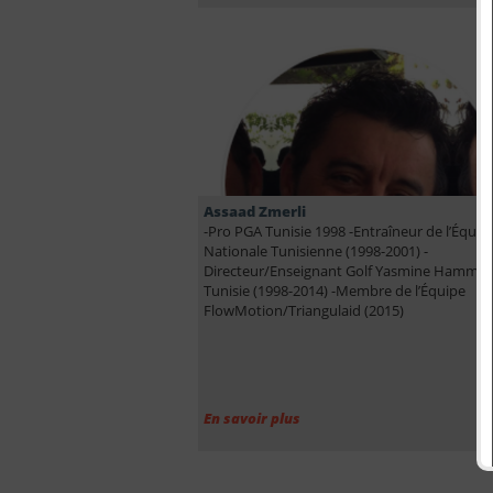
Assaad Zmerli
-Pro PGA Tunisie 1998 -Entraîneur de l’Équip
Nationale Tunisienne (1998-2001) -
Directeur/Enseignant Golf Yasmine Hamma
Tunisie (1998-2014) -Membre de l’Équipe
FlowMotion/Triangulaid (2015)
En savoir plus