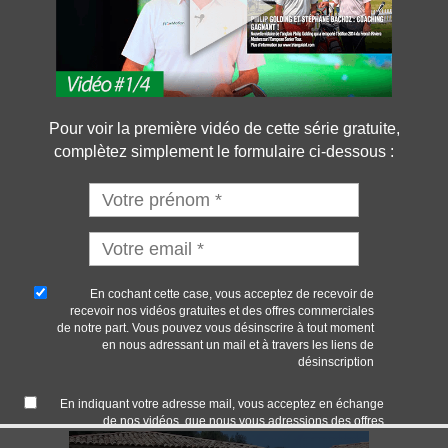
Pour voir la première vidéo de cette série gratuite,
complètez simplement le formulaire ci-dessous :
Matthieu Billaud
Grego
e
Membre PGA France Titulaire du BPJEPS depuis
SERGE
2009 (Brevet professionnel) Titulaire du DEJEPS
Certif
met
depuis 2014 (Diplôme d’entraîneur) Certifié Flow
serge
motion et Zen Putting 2015
dans l
situé 
En cochant cette case, vous acceptez de recevoir de
Soubi
recevoir nos vidéos gratuites et des offres commerciales
de notre part. Vous pouvez vous désinscrire à tout moment
en nous adressant un mail et à travers les liens de
désinscription
En savoir plus
En sa
En indiquant votre adresse mail, vous acceptez en échange
de nos vidéos, que nous vous adressions des offres
personnalisées de formations de partenaires.