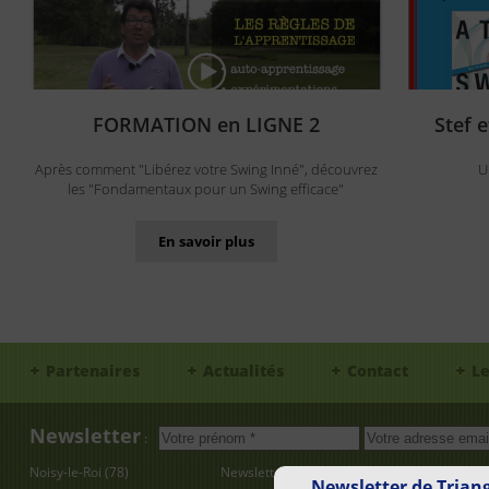
FORMATION en LIGNE 2
Stef 
Après comment "Libérez votre Swing Inné", découvrez
U
les "Fondamentaux pour un Swing efficace"
En savoir plus
Partenaires
Actualités
Contact
Le
Newsletter
:
Noisy-le-Roi (78)
Newsletter
Réservation 
Newsletter de Trian