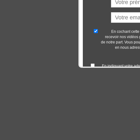
En cochant cette
recevoir nos vidéos 
de notre part. Vous po
en nous adressa
En indiquant votre ad
de nos vidéos,
personn
Oui, je veu
Votre adress