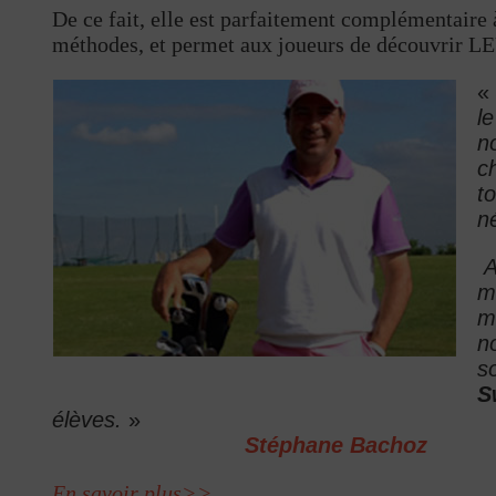
De ce fait, elle est parfaitement complémentaire à
méthodes, et permet aux joueurs de découvrir L
l
n
c
t
n
m
m
n
s
S
élèves.
»
Stéphane Bachoz
En savoir plus>>